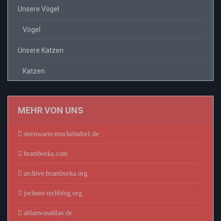
Unsere Vögel
Vögel
Unsere Katzen
Katzen
MEHR VON UNS
sternwarte-muchelndorf.de
bramborka.com
archive.bramborka.org
jochens-techblog.org
ahlanwasahlan.de